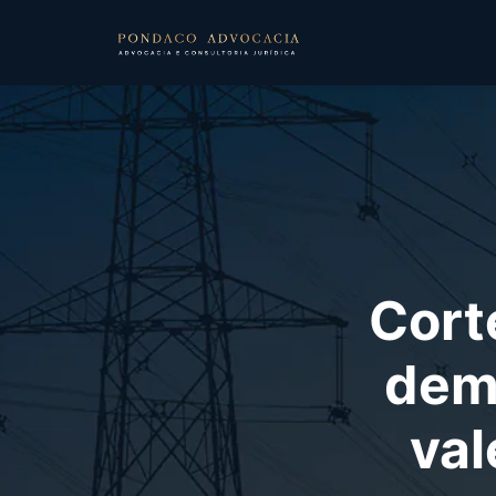
Cort
dem
val