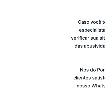
Caso você t
especialist
verificar sua s
das abusivid
Nós do Pon
clientes sati
nosso WhatsA