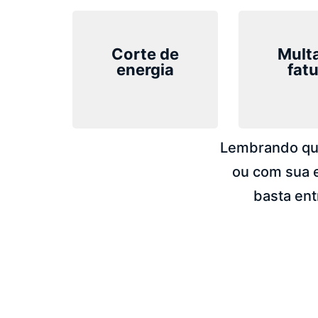
Corte de
Mult
energia
fat
Lembrando que
ou com sua 
basta en