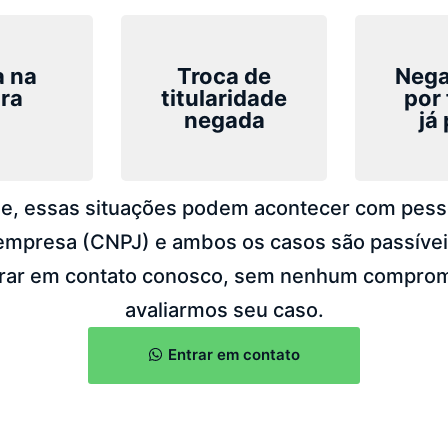
a na
Troca de
Nega
ura
titularidade
por 
negada
já
, essas situações podem acontecer com pesso
empresa (CNPJ) e ambos os casos são passíveis
trar em contato conosco, sem nenhum comprom
avaliarmos seu caso.
Entrar em contato