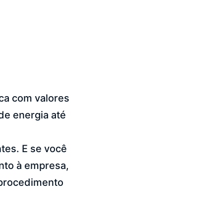
ca com valores
de energia até
tes. E se você
nto à empresa,
m procedimento