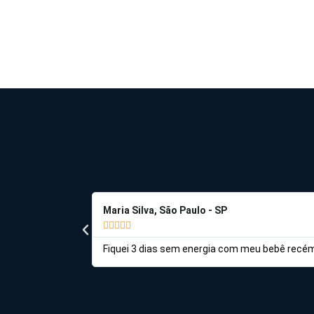
Maria Silva, São Paulo - SP





Fiquei 3 dias sem energia com meu bebê recém-