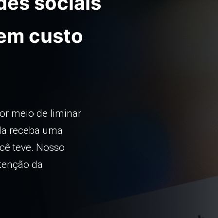
des sociais
em custo
r meio de liminar
nda receba uma
cê teve. Nosso
btenção da