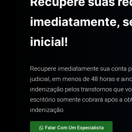
Recupere suas re
imediatamente,
s
inicial!
Recupere imediatamente sua conta po
judicial, em menos de 48 horas e ai
indenização pelos transtornos que vo
escritório somente cobrará após a o
indenização.
Falar Com Um Especialista